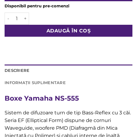
4.099,00 lei.
Disponibil pentru pre-comenzi
Cantitate Boxe Yamaha NS-555
ADAUGĂ ÎN COȘ
DESCRIERE
INFORMAȚII SUPLIMENTARE
Boxe Yamaha NS-555
Sistem de difuzoare turn de tip Bass-Reflex cu 3 căi.
Seria EF (Elliptical Form) dispune de cornuri
Waveguide, woofere PMD (Diafragmă din Mica
Injectată cu Polimer) și cabluri interne de înaltă