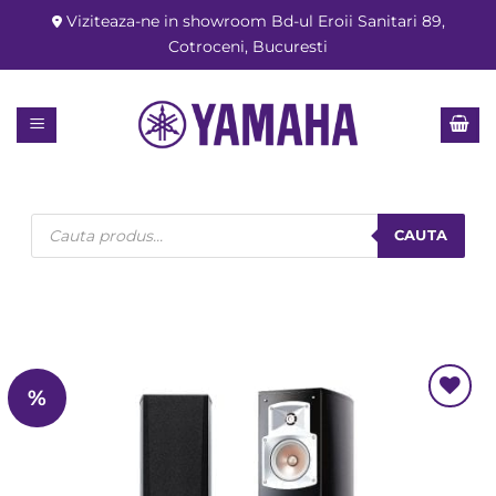
Skip
Viziteaza-ne in showroom Bd-ul Eroii Sanitari 89,
to
Cotroceni, Bucuresti
content
Products
search
CAUTA
%
Add to
Wishlist