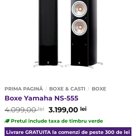
PRIMA PAGINĂ
BOXE & CASTI
BOXE
/
/
Boxe Yamaha NS-555
Prețul
Prețul
4.099,00
3.199,00
lei
lei
inițial
curent
Pretul include taxa de timbru verde
a
este:
fost:
3.199,00 lei.
Livrare
GRATUITA
la comenzi de peste 300 de lei