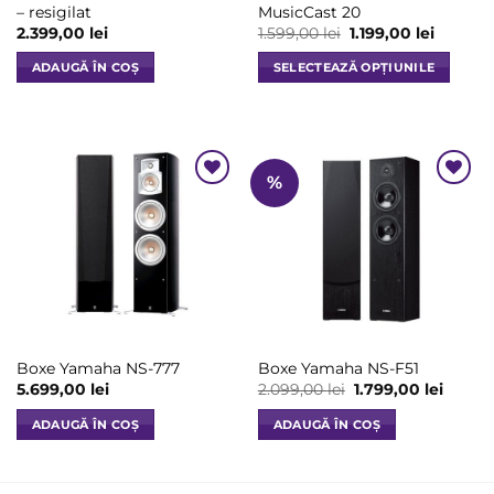
– resigilat
MusicCast 20
Prețul
Prețul
2.399,00
lei
1.599,00
lei
1.199,00
lei
inițial
curent
a
este:
ADAUGĂ ÎN COȘ
SELECTEAZĂ OPȚIUNILE
fost:
1.199,00 
1.599,00 lei.
Acest
produs
are
mai
%
multe
Add to
Add to
variații.
Wishlist
Wishlist
Opțiunile
pot
fi
alese
în
pagina
Boxe Yamaha NS-777
Boxe Yamaha NS-F51
produsului.
Prețul
Prețul
5.699,00
lei
2.099,00
lei
1.799,00
lei
inițial
curent
a
este:
ADAUGĂ ÎN COȘ
ADAUGĂ ÎN COȘ
fost:
1.799,0
2.099,00 lei.