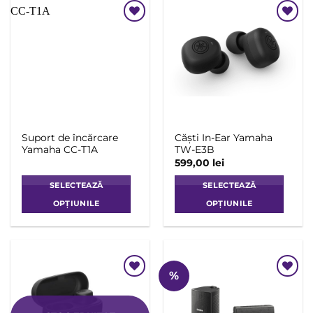
Add to
Add to
Wishlist
Wishlist
Suport de încărcare
Căști In-Ear Yamaha
Yamaha CC-T1A
TW-E3B
599,00
lei
SELECTEAZĂ
SELECTEAZĂ
OPȚIUNILE
OPȚIUNILE
Acest
Acest
produs
produs
are
are
mai
mai
%
multe
multe
Add to
Add to
variații.
variații.
Wishlist
Wishlist
Opțiunile
Opțiunile