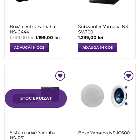
fi
alese
în
pagina
Boxă centru Yamaha
Subwoofer Yamaha NS-
produsului.
NS-C444
SW100
Prețul
Prețul
1.399,00
lei
1.199,00
lei
1.299,00
lei
inițial
curent
a
este:
ADAUGĂ ÎN COȘ
ADAUGĂ ÎN COȘ
fost:
1.199,00 lei.
1.399,00 lei.
Add to
Add to
Wishlist
Wishlist
STOC EPUIZAT
Sistem boxe Yamaha
Boxe Yamaha NS-IC600
NS-P51