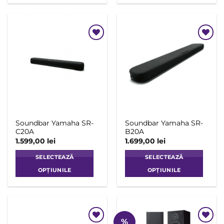
produs
are
mai
multe
Add to
Add to
variații.
Wishlist
Wishlist
Opțiunile
pot
fi
alese
în
pagina
Soundbar Yamaha SR-
Soundbar Yamaha SR-
produsului.
C20A
B20A
1.599,00
lei
1.699,00
lei
SELECTEAZĂ
SELECTEAZĂ
OPȚIUNILE
OPȚIUNILE
Acest
Acest
produs
produs
are
are
mai
mai
%
multe
multe