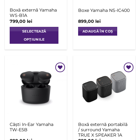
pagina
Boxă externă Yamaha
Boxe Yamaha NS-IC400
produsului.
WS-B1A
799,00
lei
899,00
lei
SELECTEAZĂ
ADAUGĂ ÎN COȘ
OPȚIUNILE
Acest
produs
are
mai
multe
Add to
Add to
variații.
Wishlist
Wishlist
Opțiunile
pot
fi
alese
în
pagina
Căști In-Ear Yamaha
Boxă externă portabilă
produsului.
TW-E5B
/ surround Yamaha
TRUE X SPEAKER 1A