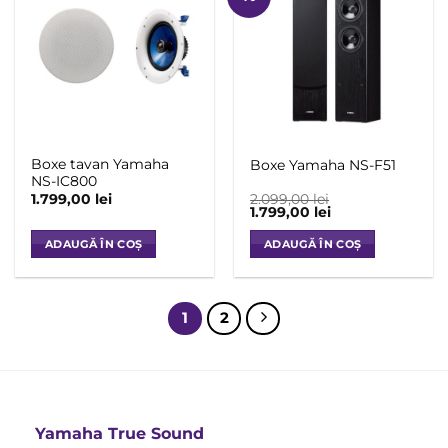
Add to
Add to
variații.
variații.
Wishlist
Wishlist
Opțiunile
Opțiunile
pot
pot
fi
fi
alese
alese
în
în
pagina
pagina
Boxe tavan Yamaha
Boxe Yamaha NS-F51
produsului.
produsului.
NS-IC800
1.799,00
lei
2.099,00
lei
Prețul
Prețul
1.799,00
lei
inițial
curent
a
este:
ADAUGĂ ÎN COȘ
ADAUGĂ ÎN COȘ
fost:
1.799,00 lei.
2.099,00 lei.
1
2
Yamaha True Sound