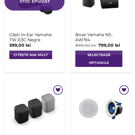
STOC EPUIZAT
pot
pot
fi
fi
alese
alese
în
în
pagina
pagina
Căști In-Ear Yamaha
Boxe Yamaha NS-
produsului.
produsului.
TW-E3C Negre
AW194
Prețul
Prețul
599,00
lei
899,00
lei
799,00
lei
inițial
curent
a
este:
CITEȘTE MAI MULT
SELECTEAZĂ
fost:
799,00 
899,00 lei.
OPȚIUNILE
Acest
produs
are
mai
multe
Add to
Add to
variații.
Wishlist
Wishlist
Opțiunile
pot
fi
alese
în