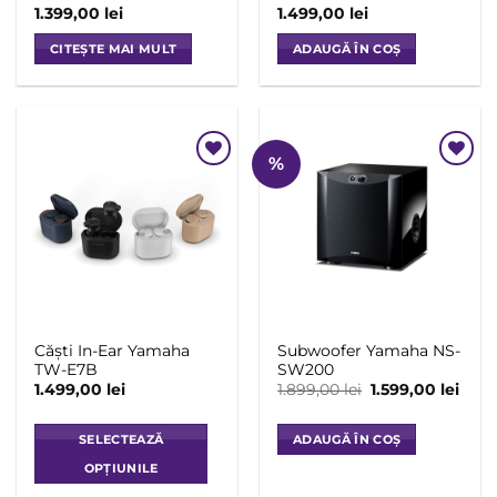
1.399,00
lei
1.499,00
lei
CITEȘTE MAI MULT
ADAUGĂ ÎN COȘ
%
Add to
Add to
Wishlist
Wishlist
Căști In-Ear Yamaha
Subwoofer Yamaha NS-
TW-E7B
SW200
Prețul
Preț
1.499,00
lei
1.899,00
lei
1.599,00
lei
inițial
cure
a
este:
fost:
1.599
SELECTEAZĂ
ADAUGĂ ÎN COȘ
1.899,00 lei.
OPȚIUNILE
Acest