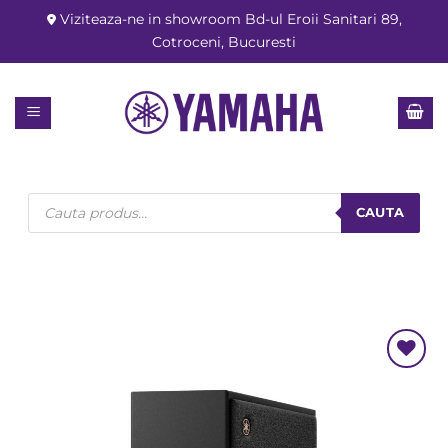
Skip
Viziteaza-ne in showroom Bd-ul Eroii Sanitari 89,
to
Cotroceni, Bucuresti
content
Products
search
CAUTA
Add to
Wishlist