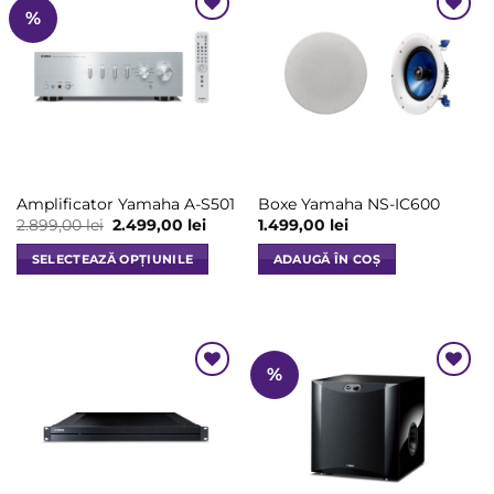
%
Add to
Add to
Wishlist
Wishlist
Amplificator Yamaha A-S501
Boxe Yamaha NS-IC600
Prețul
Prețul
2.899,00
lei
2.499,00
lei
1.499,00
lei
inițial
curent
a
este:
SELECTEAZĂ OPȚIUNILE
ADAUGĂ ÎN COȘ
fost:
2.499,00 lei.
2.899,00 lei.
Acest
produs
are
mai
%
multe
Add to
Add to
variații.
Wishlist
Wishlist
Opțiunile
pot
fi
alese