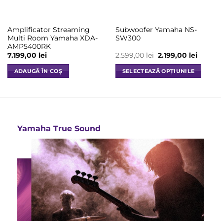
în
pagina
Amplificator Streaming
Subwoofer Yamaha NS-
produsului.
Multi Room Yamaha XDA-
SW300
AMP5400RK
Prețul
Prețul
7.199,00
lei
2.599,00
lei
2.199,00
lei
inițial
curent
a
este:
ADAUGĂ ÎN COȘ
SELECTEAZĂ OPȚIUNILE
fost:
2.199,00
2.599,00 lei.
Acest
produs
are
mai
multe
Yamaha True Sound
variații.
Opțiunile
pot
fi
alese
în
pagina
produsului.