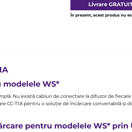
Livrare
GRATUI
În prezent, acest produs nu est
1A
u modelele WS*
lă. Nu există cabluri de conectare la difuzor de fiecare 
are CC-T1A pentru o soluție de încărcare convenabilă și d
cărcare pentru modelele WS* prin