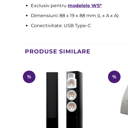
Exclusiv pentru
modelele WS*
Dimensiuni: 88 x 19 x 88 mm (L x A x A)
Conectivitate: USB Type-C
PRODUSE SIMILARE
%
%
Add to
Wishlist