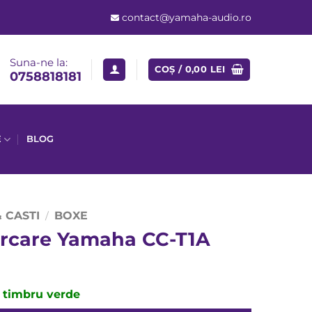
contact@yamaha-audio.ro
Suna-ne la:
COȘ /
0,00
LEI
0758818181
E
BLOG
 CASTI
BOXE
/
ărcare Yamaha CC-T1A
e timbru verde