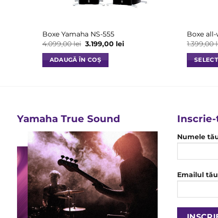
Boxe Yamaha NS-555
Boxe al
Prețul
Prețul
4.099,00
lei
3.199,00
lei
1.399,00
inițial
curent
a
este:
ADAUGĂ ÎN COȘ
SELECT
fost:
3.199,00 lei.
4.099,00 lei.
Acest
produs
are
mai
multe
Yamaha True Sound
Inscrie-
variații.
Numele tă
Opțiunil
pot
fi
alese
Emailul tău
în
pagina
produsulu