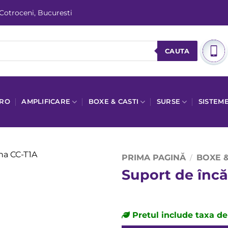
 Cotroceni, Bucuresti
CAUTA
PRO
AMPLIFICARE
BOXE & CASTI
SURSE
SISTEM
PRIMA PAGINĂ
BOXE &
/
Suport de înc
Add to
Wishlist
Pretul include taxa d