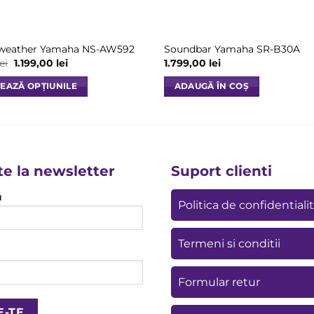
l-weather Yamaha NS-AW592
Soundbar Yamaha SR-B30A
Prețul
Prețul
lei
1.199,00
lei
1.799,00
lei
inițial
curent
a
este:
EAZĂ OPȚIUNILE
ADAUGĂ ÎN COȘ
fost:
1.199,00 lei.
1.399,00 lei.
te la newsletter
Suport clienti
u
e
Politica de confidentiali
Termeni si conditii
Formular retur
i.