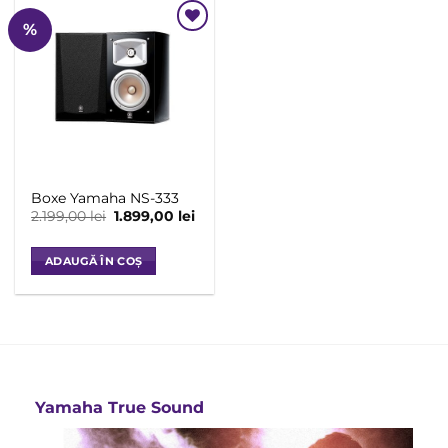
%
Add to
Wishlist
Boxe Yamaha NS-333
Prețul
Prețul
2.199,00
lei
1.899,00
lei
inițial
curent
a
este:
fost:
1.899,00 lei.
ADAUGĂ ÎN COȘ
2.199,00 lei.
Yamaha True Sound