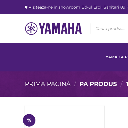
Skip
Viziteaza-ne in showroom Bd-ul Eroii Sanitari 89,
to
content
Products
search
YAMAHA 
PRIMA PAGINĂ
/
PA PRODUS
/
%
Add to