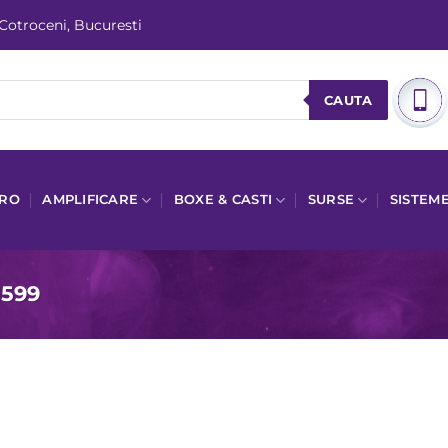
 Cotroceni, Bucuresti
CAUTA
PRO
AMPLIFICARE
BOXE & CASTI
SURSE
SISTEM
1599