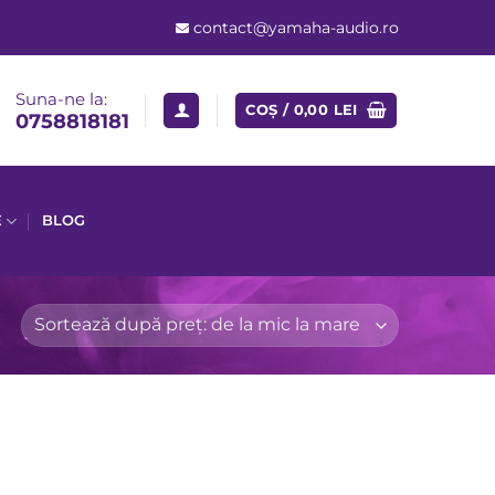
contact@yamaha-audio.ro
Suna-ne la:
COȘ /
0,00
LEI
0758818181
E
BLOG