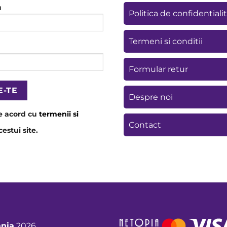
u
Politica de confidentiali
Termeni si conditii
Formular retur
Despre noi
e acord cu
termenii si
Contact
estui site.
nia
2026