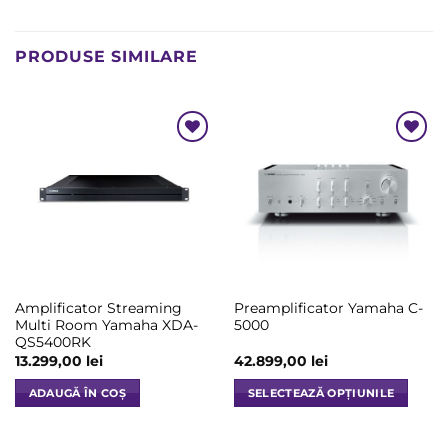
PRODUSE SIMILARE
Add to
Add to
Wishlist
Wishlist
Amplificator Streaming
Preamplificator Yamaha C-
Multi Room Yamaha XDA-
5000
QS5400RK
13.299,00
lei
42.899,00
lei
ADAUGĂ ÎN COȘ
SELECTEAZĂ OPȚIUNILE
Acest
produs