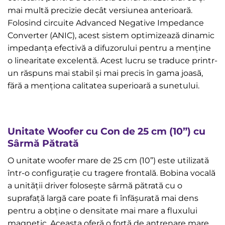
mai multă precizie decât versiunea anterioară.
Folosind circuite Advanced Negative Impedance
Converter (ANIC), acest sistem optimizează dinamic
impedanța efectivă a difuzorului pentru a menține
o linearitate excelentă. Acest lucru se traduce printr-
un răspuns mai stabil și mai precis în gama joasă,
fără a menționa calitatea superioară a sunetului.
Unitate Woofer cu Con de 25 cm (10”) cu
Sârmă Pătrată
O unitate woofer mare de 25 cm (10”) este utilizată
într-o configurație cu tragere frontală. Bobina vocală
a unității driver folosește sârmă pătrată cu o
suprafață largă care poate fi înfășurată mai dens
pentru a obține o densitate mai mare a fluxului
magnetic. Aceasta oferă o forță de antrenare mare,