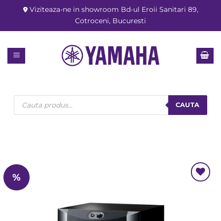
Skip
Viziteaza-ne in showroom Bd-ul Eroii Sanitari 89,
to
Cotroceni, Bucuresti
content
Products
search
CAUTA
%
Add to
Wishlist