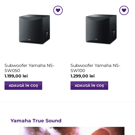
are
mai
multe
Add to
Add to
variații.
Wishlist
Wishlist
Opțiunile
pot
fi
alese
în
pagina
Subwoofer Yamaha NS-
Subwoofer Yamaha NS-
produsului.
SW050
SW100
1.199,00
lei
1.299,00
lei
ADAUGĂ ÎN COȘ
ADAUGĂ ÎN COȘ
Yamaha True Sound