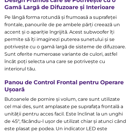
Design Frumos care se Potrivește cu o
Gamă Largă de Difuzoare și Interioare
Pe lângă forma rotundă și frumoasă a suprafeței
frontale, panourile de pe ambele părți creează un
accent și o apariție îngrijită. Acest subwoofer îți
permite să îți imaginezi puterea sunetului și se
potrivește cu o gamă largă de sisteme de difuzoare.
Sunt oferite numeroase variante de culori, astfel
încât poți selecta una care se potrivește cu
interiorul tău.
Panou de Control Frontal pentru Operare
Ușoară
Butoanele de pornire și volum, care sunt utilizate
cel mai des, sunt amplasate pe suprafața frontală a
unității pentru acces facil. Este înclinat la un unghi
de 45°, făcându-l ușor de utilizat chiar și atunci când
este plasat pe podea. Un indicator LED este