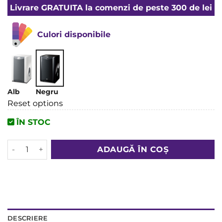
Livrare
GRATUITA
la comenzi de peste 300 de lei
Culori disponibile
Alb
Negru
Reset options
ÎN STOC
Cantitate Subwoofer Yamaha NS-SW300
ADAUGĂ ÎN COȘ
DESCRIERE