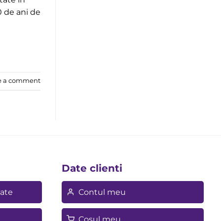
0 de ani de
e a comment
Date clienti
tate
Contul meu
Cosul meu