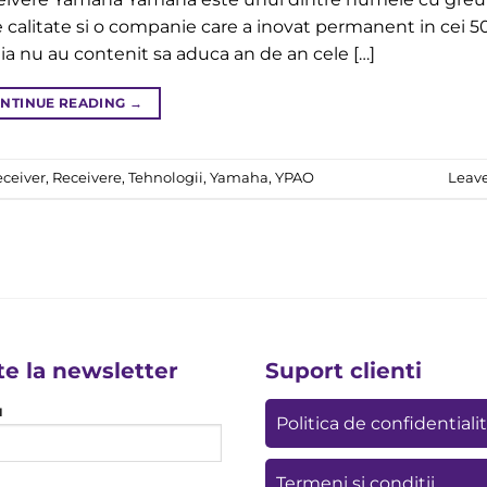
 calitate si o companie care a inovat permanent in cei 5
tia nu au contenit sa aduca an de an cele […]
NTINUE READING
→
eceiver
,
Receivere
,
Tehnologii
,
Yamaha
,
YPAO
Leav
te la newsletter
Suport clienti
u
Politica de confidentiali
Termeni si conditii