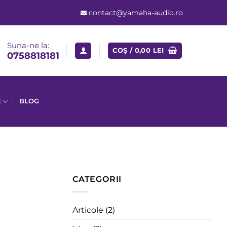
contact@yamaha-audio.ro
Suna-ne la:
COȘ /
0,00
LEI
0758818181
E
BLOG
CATEGORII
Articole
(2)