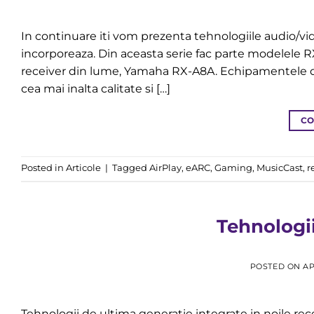
In continuare iti vom prezenta tehnologiile audio/v
incorporeaza. Din aceasta serie fac parte modelele 
receiver din lume, Yamaha RX-A8A. Echipamentele d
cea mai inalta calitate si […]
CO
Posted in
Articole
|
Tagged
AirPlay
,
eARC
,
Gaming
,
MusicCast
,
r
Tehnologi
POSTED ON
AP
Tehnologii de ultima generatie integrate in noile r