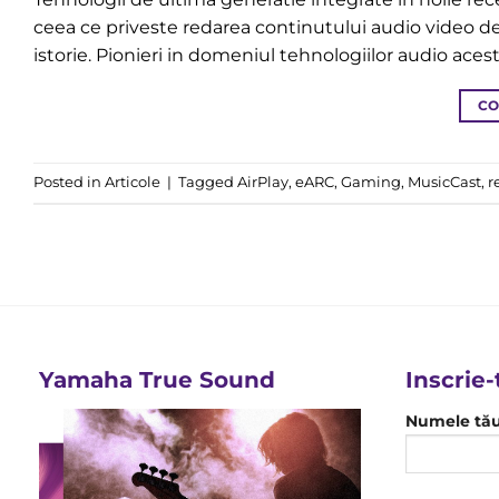
ceea ce priveste redarea continutului audio video de
istorie. Pionieri in domeniul tehnologiilor audio aces
CO
Posted in
Articole
|
Tagged
AirPlay
,
eARC
,
Gaming
,
MusicCast
,
r
Yamaha True Sound
Inscrie-
Numele tă