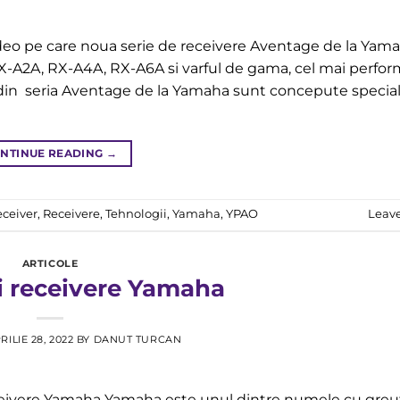
ideo pe care noua serie de receivere Aventage de la Yama
RX-A2A, RX-A4A, RX-A6A si varful de gama, cel mai perfo
in seria Aventage de la Yamaha sunt concepute specia
NTINUE READING
→
eceiver
,
Receivere
,
Tehnologii
,
Yamaha
,
YPAO
Leav
ARTICOLE
i receivere Yamaha
RILIE 28, 2022
BY
DANUT TURCAN
eceivere Yamaha Yamaha este unul dintre numele cu greu